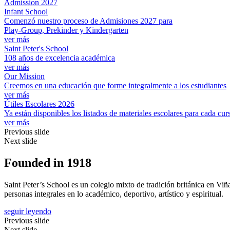
Admission 2027
Infant School
Comenzó nuestro proceso de Admisiones 2027 para
Play-Group, Prekinder y Kindergarten
ver más
Saint Peter's School
108 años de excelencia académica
ver más
Our Mission
Creemos en una educación que forme integralmente a los estudiantes
ver más
Útiles Escolares 2026
Ya están disponibles los listados de materiales escolares para cada cur
ver más
Previous slide
Next slide
Founded in 1918
Saint Peter’s School es un colegio mixto de tradición británica en V
personas integrales en lo académico, deportivo, artístico y espiritual.
seguir leyendo
Previous slide
Next slide