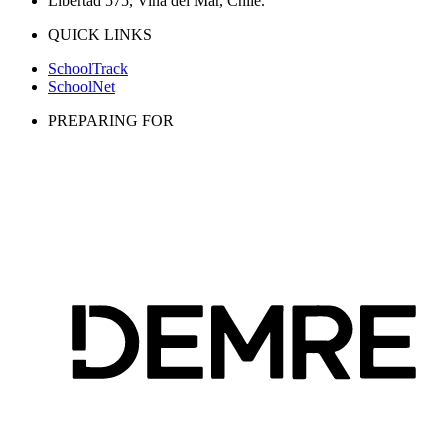
Libertad 575, Viña del Mar, Chile.
QUICK LINKS
SchoolTrack
SchoolNet
PREPARING FOR