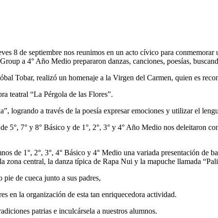
 jueves 8 de septiembre nos reunimos en un acto cívico para conmemorar 
oup a 4° Año Medio prepararon danzas, canciones, poesías, buscando ide
stóbal Tobar, realizó un homenaje a la Virgen del Carmen, quien es re
ra teatral “La Pérgola de las Flores”.
 logrando a través de la poesía expresar emociones y utilizar el lengu
e 5°, 7° y 8° Básico y de 1°, 2°, 3° y 4° Año Medio nos deleitaron con 
 de 1°, 2°, 3°, 4° Básico y 4° Medio una variada presentación de bailes 
a zona central, la danza típica de Rapa Nui y la mapuche llamada “Pali
 pie de cueca junto a sus padres,
s en la organización de esta tan enriquecedora actividad.
adiciones patrias e inculcársela a nuestros alumnos.