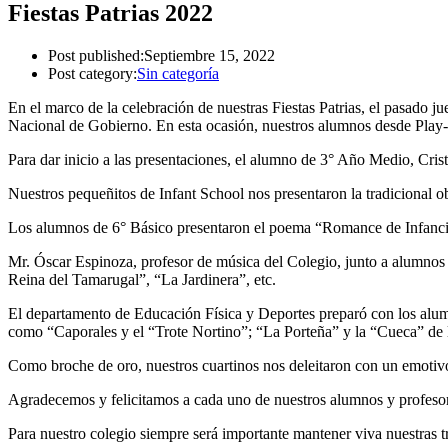
Fiestas Patrias 2022
Post published:
Septiembre 15, 2022
Post category:
Sin categoría
En el marco de la celebración de nuestras Fiestas Patrias, el pasado
Nacional de Gobierno. En esta ocasión, nuestros alumnos desde Play-Gr
Para dar inicio a las presentaciones, el alumno de 3° Año Medio, Cri
Nuestros pequeñitos de Infant School nos presentaron la tradicional ob
Los alumnos de 6° Básico presentaron el poema “Romance de Infancia”,
Mr. Óscar Espinoza, profesor de música del Colegio, junto a alumnos d
Reina del Tamarugal”, “La Jardinera”, etc.
El departamento de Educación Física y Deportes preparó con los alumnos
como “Caporales y el “Trote Nortino”; “La Porteña” y la “Cueca” de l
Como broche de oro, nuestros cuartinos nos deleitaron con un emotivo
Agradecemos y felicitamos a cada uno de nuestros alumnos y profesore
Para nuestro colegio siempre será importante mantener viva nuestras tr