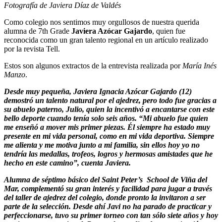
Fotografía de Javiera Díaz de Valdés
Como colegio nos sentimos muy orgullosos de nuestra querida
alumna de 7th Grade
Javiera Azócar Gajardo
, quien fue
reconocida como un gran talento regional en un artículo realizado
por la revista Tell.
Estos son algunos extractos de la entrevista realizada por
María Inés
Manzo
.
Desde muy pequeña, Javiera Ignacia Azócar Gajardo (12)
demostró un talento natural por el ajedrez, pero todo fue gracias a
su abuelo paterno, Julio, quien la incentivó a encantarse con este
bello deporte cuando tenía solo seis años. “Mi abuelo fue quien
me enseñó a mover mis primer piezas. Él siempre ha estado muy
presente en mi vida personal, como en mi vida deportiva. Siempre
me alienta y me motiva junto a mi familia, sin ellos hoy yo no
tendría las medallas, trofeos, logros y hermosas amistades que he
hecho en este camino”, cuenta Javiera.
Alumna de séptimo básico del Saint Peter’s School de Viña del
Mar, complementó su gran interés y facilidad para jugar a través
del taller de ajedrez del colegio, donde pronto la invitaron a ser
parte de la selección. Desde ahí Javi no ha parado de practicar y
perfeccionarse, tuvo su primer torneo con tan sólo siete años y hoy