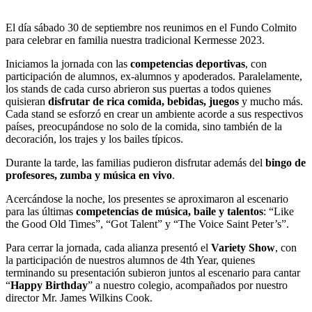
El día sábado 30 de septiembre nos reunimos en el Fundo Colmito
para celebrar en familia nuestra tradicional Kermesse 2023.
Iniciamos la jornada con las
competencias deportivas
, con
participación de alumnos, ex-alumnos y apoderados. Paralelamente,
los stands de cada curso abrieron sus puertas a todos quienes
quisieran
disfrutar de rica comida, bebidas, juegos
y mucho más.
Cada stand se esforzó en crear un ambiente acorde a sus respectivos
países, preocupándose no solo de la comida, sino también de la
decoración, los trajes y los bailes típicos.
Durante la tarde, las familias pudieron disfrutar además del
bingo de
profesores, zumba y música en vivo
.
Acercándose la noche, los presentes se aproximaron al escenario
para las últimas
competencias de música, baile y talentos
: “Like
the Good Old Times”, “Got Talent” y “The Voice Saint Peter’s”.
Para cerrar la jornada, cada alianza presentó el
Variety Show
, con
la participación de nuestros alumnos de 4th Year, quienes
terminando su presentación subieron juntos al escenario para cantar
“
Happy Birthday
” a nuestro colegio, acompañados por nuestro
director Mr. James Wilkins Cook.